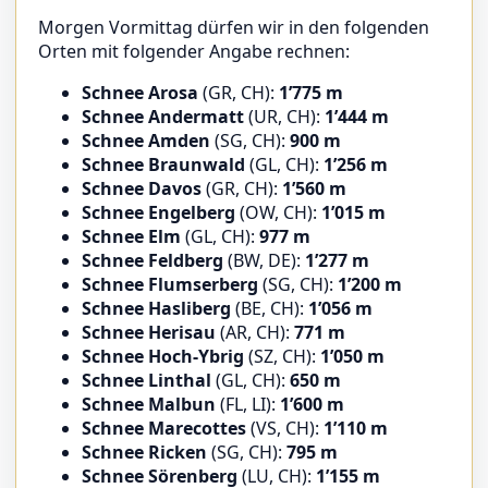
Morgen Vormittag dürfen wir in den folgenden
Orten mit folgender Angabe rechnen:
Schnee Arosa
(GR, CH):
1’775 m
Schnee Andermatt
(UR, CH):
1’444 m
Schnee Amden
(SG, CH):
900 m
Schnee Braunwald
(GL, CH):
1’256 m
Schnee Davos
(GR, CH):
1’560 m
Schnee Engelberg
(OW, CH):
1’015 m
Schnee Elm
(GL, CH):
977 m
Schnee Feldberg
(BW, DE):
1’277 m
Schnee Flumserberg
(SG, CH):
1’200 m
Schnee Hasliberg
(BE, CH):
1’056 m
Schnee Herisau
(AR, CH):
771 m
Schnee Hoch-Ybrig
(SZ, CH):
1’050 m
Schnee Linthal
(GL, CH):
650 m
Schnee Malbun
(FL, LI):
1’600 m
Schnee Marecottes
(VS, CH):
1’110 m
Schnee Ricken
(SG, CH):
795 m
Schnee Sörenberg
(LU, CH):
1’155 m