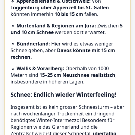
🔹
Appenzellerland & Ostschweiz:
Von
Toggenburg über Appenzell bis St. Gallen
könnten immerhin
10 bis 15 cm
fallen.
🔹
Murtenland & Regionen am Jura:
Zwischen
5
und 10 cm Schnee
werden dort erwartet.
🔹
Bündnerland:
Hier wird es etwas weniger
Schnee geben, aber
Davos könnte mit 15 cm
rechnen.
🔹
Wallis & Vorarlberg:
Oberhalb von 1000
Metern sind
15–25 cm Neuschnee realistisch
,
insbesondere in höheren Lagen.
Schnee: Endlich wieder Winterfeeling!
Insgesamt ist es kein grosser Schneesturm – aber
nach wochenlanger Trockenheit ein dringend
benötigtes Winter-Intermezzo! Besonders für
Regionen wie das Glarnerland und die
Zentralschweiz ist dieser Schneefall
überfällig