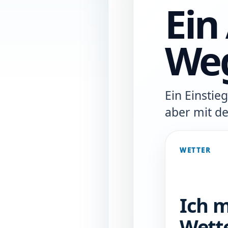
Ein
We
Ein Einstie
aber mit d
WETTER
Ich 
Wett