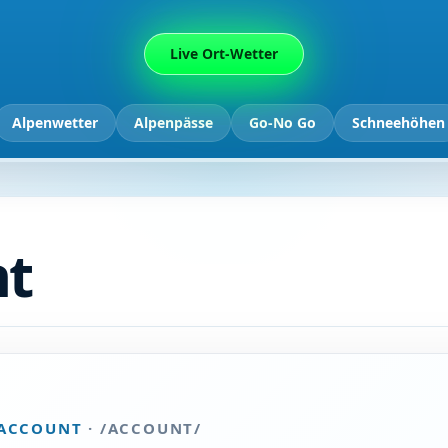
Live Ort-Wetter
Alpenwetter
Alpenpässe
Go-No Go
Schneehöhen
nt
 ACCOUNT