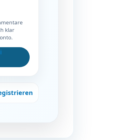
ommentare
h klar
onto.
i
egistrieren