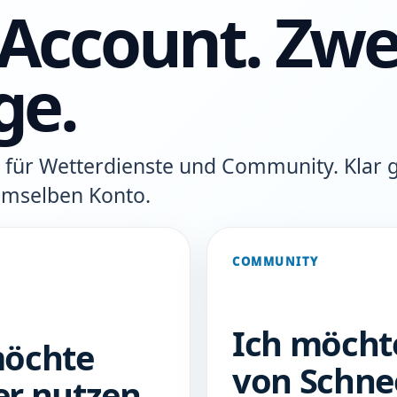
 Account. Zwe
ge.
g für Wetterdienste und Community. Klar 
emselben Konto.
COMMUNITY
Ich möchte
möchte
von Schne
er nutzen