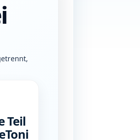
i
getrennt,
 Teil
eToni