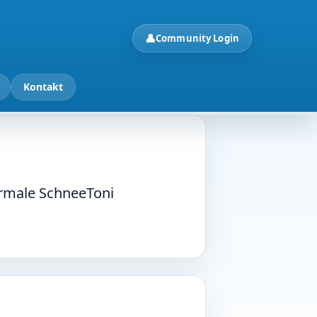
👤
Community Login
Kontakt
ormale SchneeToni