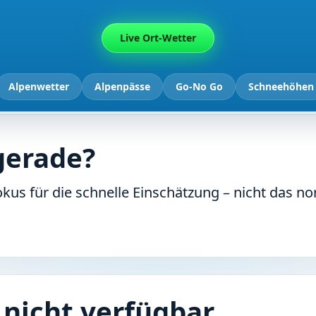
Live Ort-Wetter
Alpenwetter
Alpenpässe
Go-No Go
Schneehöhen
gerade?
kus für die schnelle Einschätzung – nicht das n
nicht verfügbar