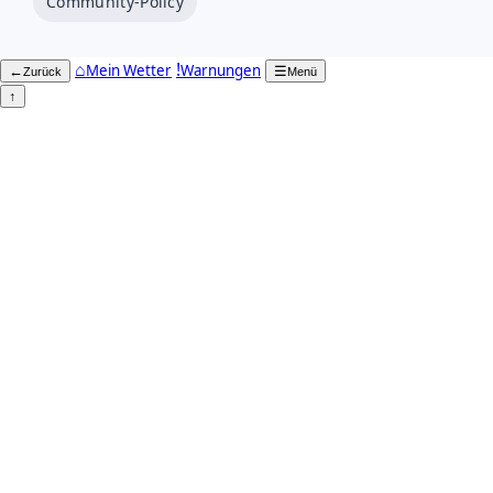
Community-Policy
⌂
!
Mein Wetter
Warnungen
←
☰
Zurück
Menü
↑