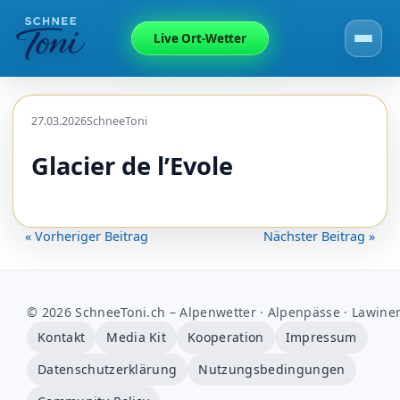
Live Ort-Wetter
27.03.2026
SchneeToni
Glacier de l’Evole
« Vorheriger Beitrag
Nächster Beitrag »
© 2026 SchneeToni.ch – Alpenwetter · Alpenpässe · Lawine
Kontakt
Media Kit
Kooperation
Impressum
Datenschutzerklärung
Nutzungsbedingungen