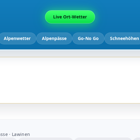
Live Ort-Wetter
Alpenwetter
Alpenpässe
Go-No Go
Schneehöhen
sse · Lawinen