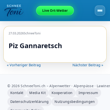
Live Ort-Wetter
27.03.2026
SchneeToni
Piz Gannaretsch
« Vorheriger Beitrag
Nächster Beitrag »
© 2026 SchneeToni.ch – Alpenwetter · Alpenpässe · Lawine
Kontakt
Media Kit
Kooperation
Impressum
Datenschutzerklärung
Nutzungsbedingungen