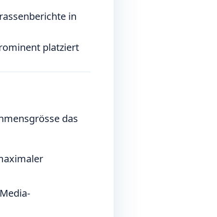
rassenberichte in
ominent platziert
nehmensgrösse das
maximaler
-Media-