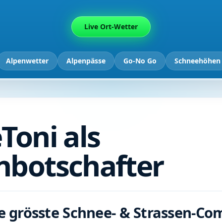
Live Ort-Wetter
Alpenwetter
Alpenpässe
Go-No Go
Schneehöhen
Toni als
botschafter
ie grösste Schnee- & Strassen-C