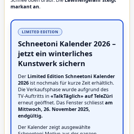
Schnee oben drauf. Die
Lawinengefahr steigt
markant an
.
LIMITED EDITION
Schneetoni Kalender 2026 –
jetzt ein winterliches
Kunstwerk sichern
Der
Limited Edition Schneetoni Kalender
2026
ist nochmals für kurze Zeit erhältlich.
Die Verkaufsphase wurde aufgrund des
TV-Auftritts in
«TalkTäglich» auf TeleZüri
erneut geöffnet. Das Fenster schliesst
am
Mittwoch, 26. November 2025,
endgültig.
Der Kalender zeigt ausgewählte
Schneetoni-Motive aus der ganzen