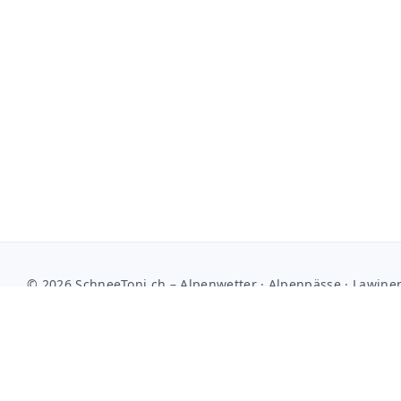
© 2026 SchneeToni.ch – Alpenwetter · Alpenpässe · Lawine
Kontakt
Media Kit
Kooperation
Impressum
Datenschutzerklärung
Nutzungsbedingungen
Community-Policy