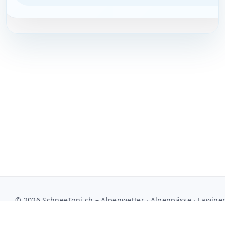
© 2026 SchneeToni.ch – Alpenwetter · Alpenpässe · Lawine
Kontakt
Media Kit
Kooperation
Impressum