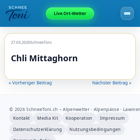
Live Ort-Wetter
27.03.2026
SchneeToni
Chli Mittaghorn
« Vorheriger Beitrag
Nächster Beitrag »
© 2026 SchneeToni.ch – Alpenwetter · Alpenpässe · Lawine
Kontakt
Media Kit
Kooperation
Impressum
Datenschutzerklärung
Nutzungsbedingungen