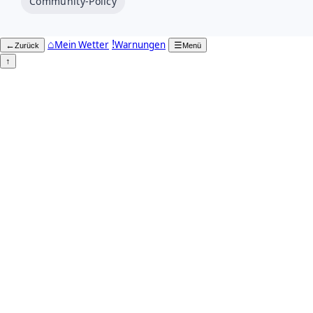
Community-Policy
⌂
!
Mein Wetter
Warnungen
←
☰
Zurück
Menü
↑