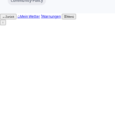
Community-Policy
⌂
!
Mein Wetter
Warnungen
←
☰
Zurück
Menü
↑