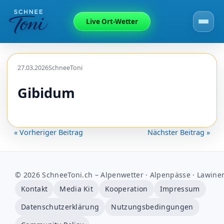
Live Ort-Wetter
27.03.2026
SchneeToni
Gibidum
« Vorheriger Beitrag
Nächster Beitrag »
© 2026 SchneeToni.ch – Alpenwetter · Alpenpässe · Lawine
Kontakt
Media Kit
Kooperation
Impressum
Datenschutzerklärung
Nutzungsbedingungen