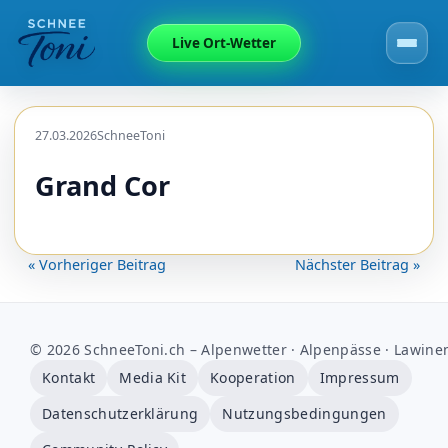
Live Ort-Wetter
27.03.2026
SchneeToni
Grand Cor
« Vorheriger Beitrag
Nächster Beitrag »
© 2026 SchneeToni.ch – Alpenwetter · Alpenpässe · Lawine
Kontakt
Media Kit
Kooperation
Impressum
Datenschutzerklärung
Nutzungsbedingungen