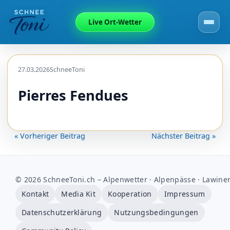
Live Ort-Wetter
27.03.2026
SchneeToni
Pierres Fendues
« Vorheriger Beitrag
Nächster Beitrag »
© 2026 SchneeToni.ch – Alpenwetter · Alpenpässe · Lawine
Kontakt
Media Kit
Kooperation
Impressum
Datenschutzerklärung
Nutzungsbedingungen