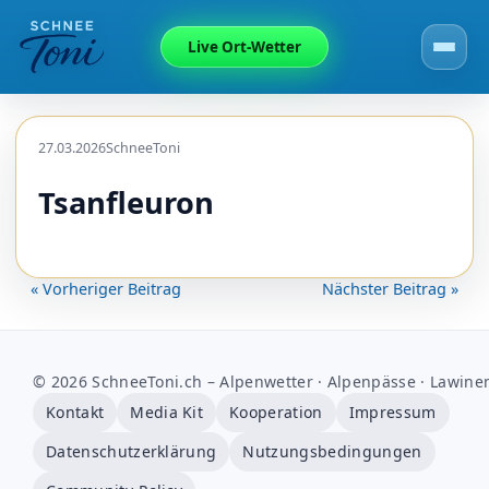
Live Ort-Wetter
27.03.2026
SchneeToni
Tsanfleuron
« Vorheriger Beitrag
Nächster Beitrag »
© 2026 SchneeToni.ch – Alpenwetter · Alpenpässe · Lawine
Kontakt
Media Kit
Kooperation
Impressum
Datenschutzerklärung
Nutzungsbedingungen