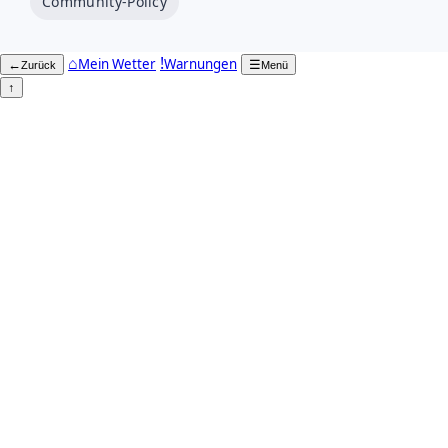
Community-Policy
⌂
!
Mein Wetter
Warnungen
←
☰
Zurück
Menü
↑