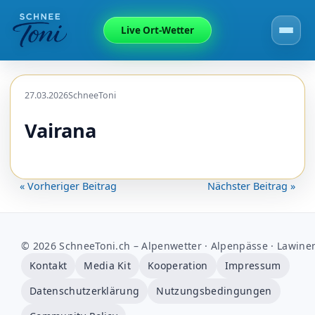
Live Ort-Wetter
27.03.2026
SchneeToni
Vairana
« Vorheriger Beitrag
Nächster Beitrag »
© 2026 SchneeToni.ch – Alpenwetter · Alpenpässe · Lawine
Kontakt
Media Kit
Kooperation
Impressum
Datenschutzerklärung
Nutzungsbedingungen