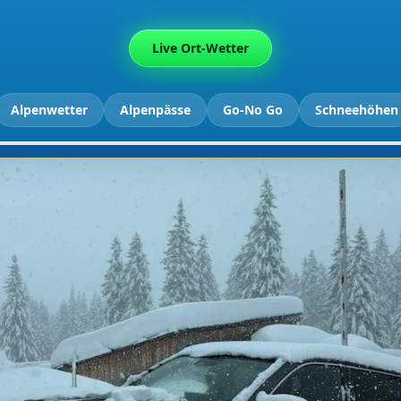
Live Ort-Wetter
Alpenwetter
Alpenpässe
Go-No Go
Schneehöhen