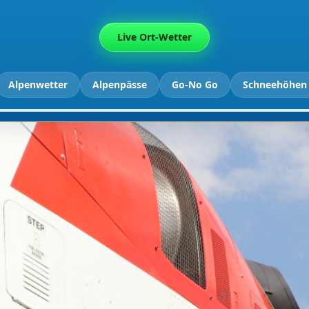
Live Ort-Wetter
Alpenwetter
Alpenpässe
Go-No Go
Schneehöhen