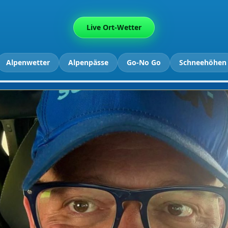
Live Ort-Wetter
Alpenwetter
Alpenpässe
Go-No Go
Schneehöhen