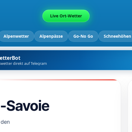
Live Ort-Wetter
Alpenwetter
Alpenpässe
Go-No Go
Schneehöhen
etterBot
wetter direkt auf Telegram
-Savoie
 den