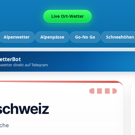
Live Ort-Wetter
Alpenwetter
Alpenpässe
Go-No Go
Schneehöhen
etterBot
wetter direkt auf Telegram
schweiz
iche