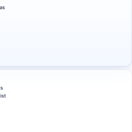
ras
es
ist