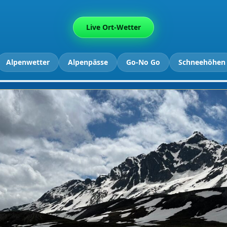
Live Ort-Wetter
Alpenwetter
Alpenpässe
Go-No Go
Schneehöhen